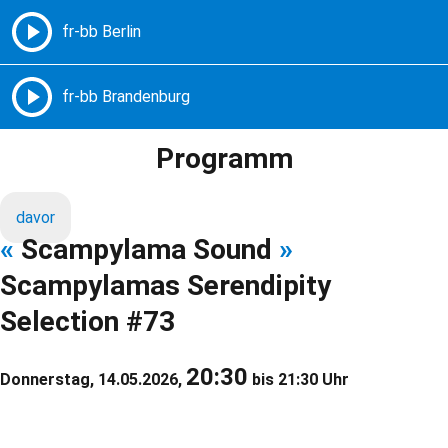
Freie Radios – Berlin Brandenburg
MENÜ
Programm
davor
«
Scampylama Sound
»
Scampylamas Serendipity
Selection #73
20:30
Donnerstag, 14.05.2026,
bis 21:30 Uhr