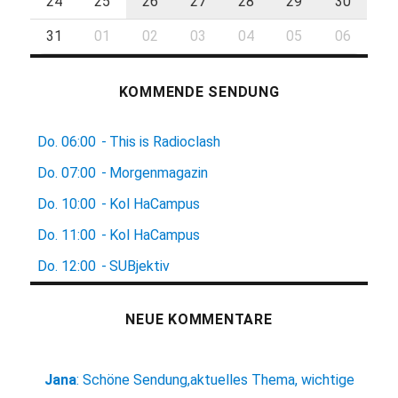
24
25
26
27
28
29
30
31
01
02
03
04
05
06
KOMMENDE SENDUNG
Do.
06:00
-
This is Radioclash
Do.
07:00
-
Morgenmagazin
Do.
10:00
-
Kol HaCampus
Do.
11:00
-
Kol HaCampus
Do.
12:00
-
SUBjektiv
NEUE KOMMENTARE
Jana
:
Schöne Sendung,aktuelles Thema, wichtige