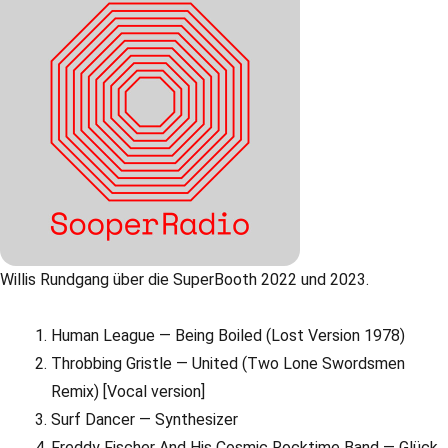
Willis Rundgang über die SuperBooth 2022 und 2023.
Human League — Being Boiled (Lost Version 1978)
Throbbing Gristle — United (Two Lone Swordsmen
Remix) [Vocal version]
Surf Dancer — Synthesizer
Freddy Fischer And His Cosmic Rocktime Band — Glück