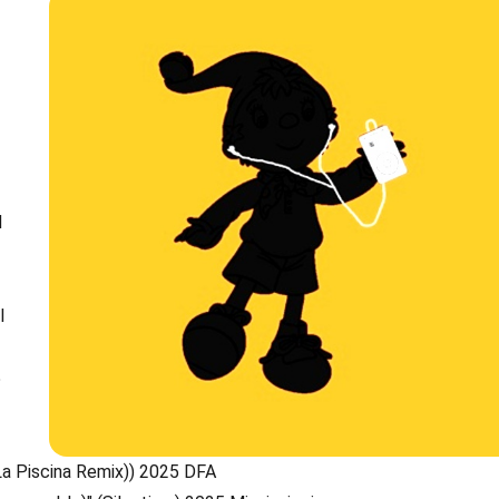
d
n
l
5
 La Piscina Remix)) 2025 DFA