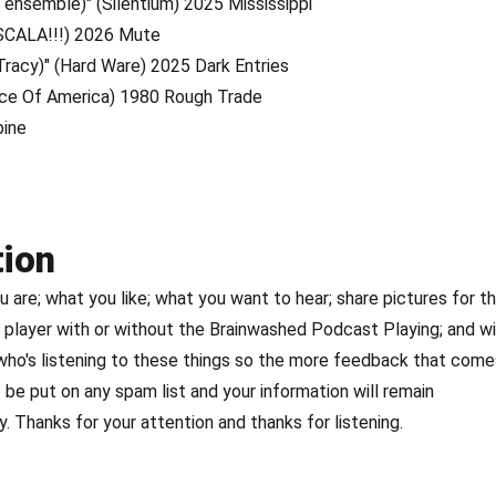
g ensemble)" (Silentium) 2025 Mississippi
(SCALA!!!) 2026 Mute
 Tracy)" (Hard Ware) 2025 Dark Entries
oice Of America) 1980 Rough Trade
pine
tion
are; what you like; what you want to hear; share pictures for t
player with or without the Brainwashed Podcast Playing; and w
 who's listening to these things so the more feedback that come
 be put on any spam list and your information will remain
. Thanks for your attention and thanks for listening.