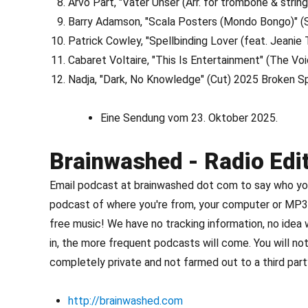
Arvo Pärt, "Vater Unser (Arr. for trombone & strin
Barry Adamson, "Scala Posters (Mondo Bongo)" 
Patrick Cowley, "Spellbinding Lover (feat. Jeanie
Cabaret Voltaire, "This Is Entertainment" (The V
Nadja, "Dark, No Knowledge" (Cut) 2025 Broken S
Eine Sendung vom 23. Oktober 2025.
Brainwashed - Radio Edi
Email podcast at brainwashed dot com to say who you 
podcast of where you're from, your computer or MP3 
free music! We have no tracking information, no idea
in, the more frequent podcasts will come. You will not
completely private and not farmed out to a third party
http://brainwashed.com