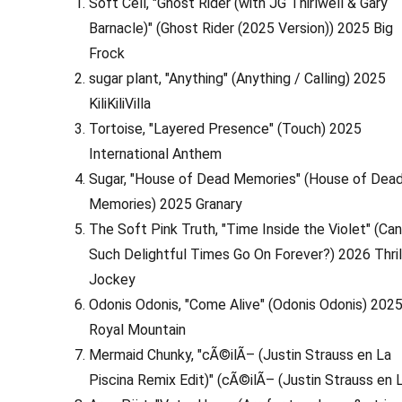
Soft Cell, "Ghost Rider (with JG Thirlwell & Gary
Barnacle)" (Ghost Rider (2025 Version)) 2025 Big
Frock
sugar plant, "Anything" (Anything / Calling) 2025
KiliKiliVilla
Tortoise, "Layered Presence" (Touch) 2025
International Anthem
Sugar, "House of Dead Memories" (House of Dea
Memories) 2025 Granary
The Soft Pink Truth, "Time Inside the Violet" (Ca
Such Delightful Times Go On Forever?) 2026 Thril
Jockey
Odonis Odonis, "Come Alive" (Odonis Odonis) 202
Royal Mountain
Mermaid Chunky, "cÃ©ilÃ– (Justin Strauss en La
Piscina Remix Edit)" (cÃ©ilÃ– (Justin Strauss en