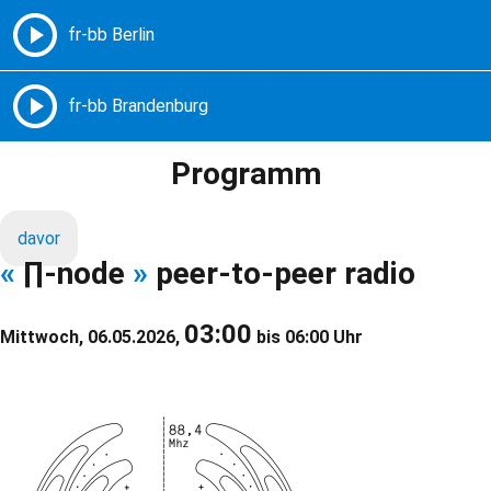
Freie Radios – Berlin Brandenburg
MENÜ
Programm
davor
«
∏-node
»
peer-to-peer radio
03:00
Mittwoch, 06.05.2026,
bis 06:00 Uhr