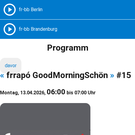
Freie Radios – Berlin Brandenburg
MENÜ
Programm
davor
«
frrapó GoodMorningSchön
»
#15
06:00
Montag, 13.04.2026,
bis 07:00 Uhr