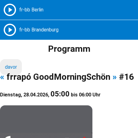
Freie Radios – Berlin Brandenburg
MENÜ
Programm
davor
«
frrapó GoodMorningSchön
»
#16
05:00
Dienstag, 28.04.2026,
bis 06:00 Uhr