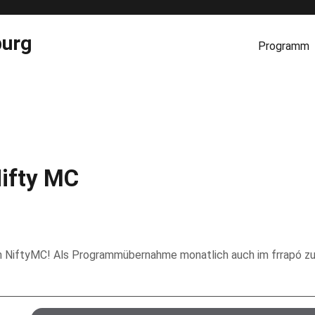
burg
Programm
ifty MC
 von NiftyMC! Als Programmübernahme monatlich auch im frrapó z