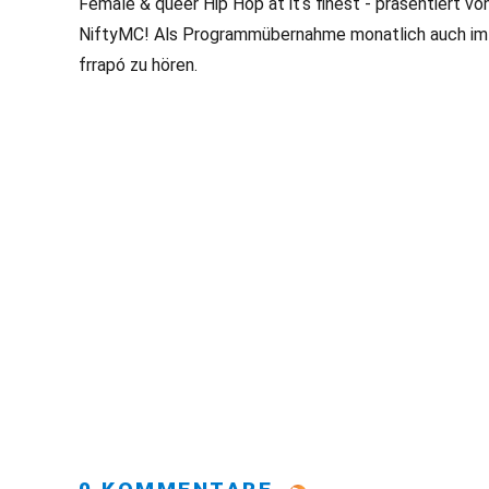
Female & queer Hip Hop at it‘s finest - präsentiert vo
NiftyMC! Als Programmübernahme monatlich auch im
frrapó zu hören.