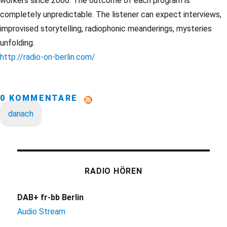
workers since 2006. The outcome of each program is
completely unpredictable. The listener can expect interviews,
improvised storytelling, radiophonic meanderings, mysteries
unfolding.
http://radio-on-berlin.com/
0 KOMMENTARE
danach
RADIO HÖREN
DAB+ fr-bb Berlin
Audio Stream