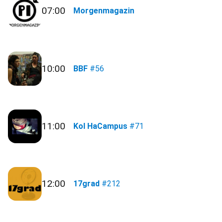
07:00
Morgenmagazin
10:00
BBF
#56
11:00
Kol HaCampus
#71
12:00
17grad
#212