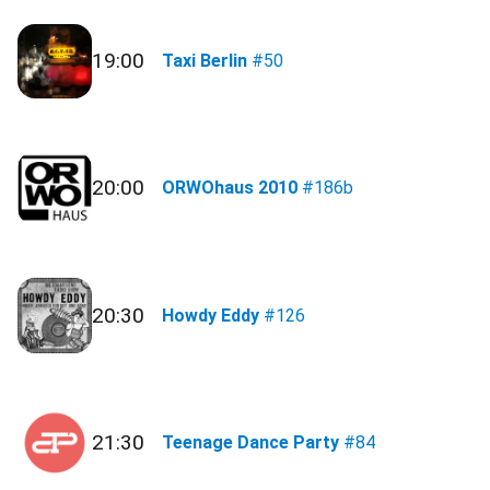
19:00
Taxi Berlin
#50
20:00
ORWOhaus 2010
#186b
20:30
Howdy Eddy
#126
21:30
Teenage Dance Party
#84