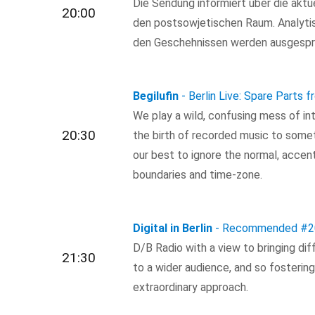
Die Sendung informiert über die akt
20:00
den postsowjetischen Raum. Analytis
den Geschehnissen werden ausgespr
Begilufin
- Berlin Live: Spare Parts 
We play a wild, confusing mess of in
20:30
the birth of recorded music to some
our best to ignore the normal, accen
boundaries and time-zone.
Digital in Berlin
- Recommended
#2
D/B Radio with a view to bringing dif
21:30
to a wider audience, and so fosterin
extraordinary approach.