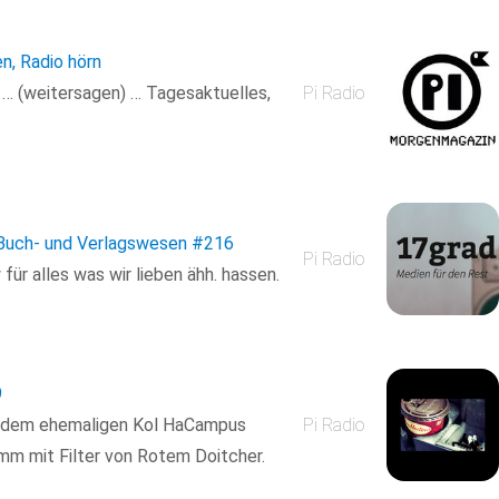
en, Radio hörn
n … (weitersagen) … Tagesaktuelles,
Pi Radio
s Buch- und Verlagswesen
#216
Pi Radio
ür alles was wir lieben ähh. hassen.
9
d dem ehemaligen Kol HaCampus
Pi Radio
amm mit Filter von Rotem Doitcher.