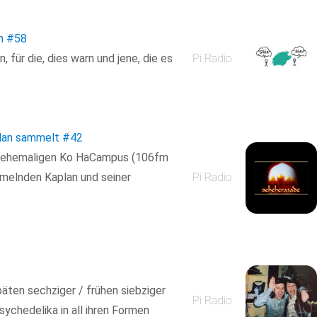
n
#58
für die, dies warn und jene, die es
Pi Radio
lan sammelt
#42
d ehemaligen Ko HaCampus (106fm
melnden Kaplan und seiner
Pi Radio
päten sechziger / frühen siebziger
Pi Radio
sychedelika in all ihren Formen