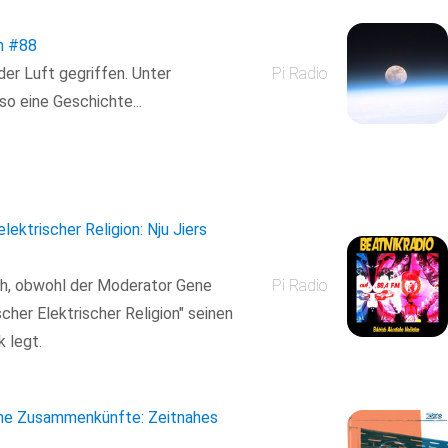
n
#88
er Luft gegriffen. Unter
Pi Radio
so eine Geschichte...
elektrischer Religion: Nju Jiers
ich, obwohl der Moderator Gene
Pi Radio
scher Elektrischer Religion" seinen
 legt.
ahe Zusammenkünfte: Zeitnahes