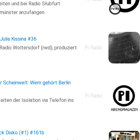
iten und bei Radio Słubfurt
eumünster anzufangen.
Julia Kissina
#36
 Radio Woltersdorf (rwd), produziert
Pi Radio
er Scheinwelt: Wem gehört Berlin
Pi Radio
iten der Isolation via Telefon ins
ck Disko (#1)
#161b