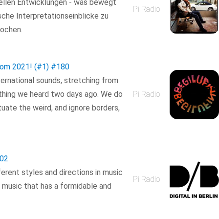
uellen Entwicklungen - was bewegt
Pi Radio
che Interpretationseinblicke zu
ochen.
from 2021! (#1)
#180
ternational sounds, stretching from
thing we heard two days ago. We do
Pi Radio
tuate the weird, and ignore borders,
02
ferent styles and directions in music
Pi Radio
g music that has a formidable and