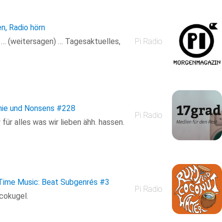
en, Radio hörn
n … (weitersagen) … Tagesaktuelles,
Pi Radio
mie und Nonsens
#228
Pi Radio
ür alles was wir lieben ähh. hassen.
 Time Music: Beat Subgenrés
#3
Pi Radio
cokugel.