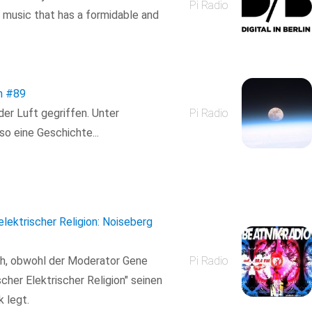
Pi Radio
g music that has a formidable and
n
#89
er Luft gegriffen. Unter
Pi Radio
so eine Geschichte...
elektrischer Religion: Noiseberg
ich, obwohl der Moderator Gene
Pi Radio
scher Elektrischer Religion" seinen
 legt.