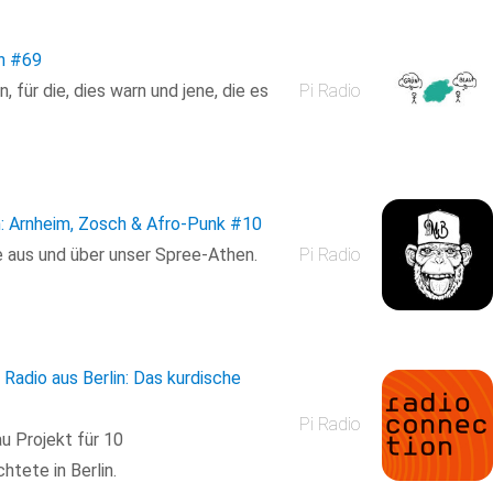
n
#69
für die, dies warn und jene, die es
Pi Radio
: Arnheim, Zosch & Afro-Punk
#10
e aus und über unser Spree-Athen.
Pi Radio
Radio aus Berlin: Das kurdische
Pi Radio
u Projekt für 10
tete in Berlin.