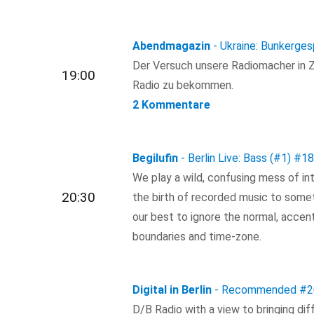
Abendmagazin
- Ukraine: Bunkerge
Der Versuch unsere Radiomacher in Ze
19:00
Radio zu bekommen.
2 Kommentare
Begilufin
- Berlin Live: Bass (#1)
#18
We play a wild, confusing mess of in
20:30
the birth of recorded music to some
our best to ignore the normal, accen
boundaries and time-zone.
Digital in Berlin
- Recommended
#2
D/B Radio with a view to bringing dif