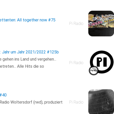
lettanten: All together now
#75
Pi Radio
: Jahr um Jahr 2021/2022
#125b
re gehen ins Land und vergehen...
Pi Radio
reten... Alle Hits die so
#40
 Radio Woltersdorf (rwd), produziert
Pi Radio