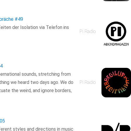
spräche
#49
iten der Isolation via Telefon ins
Pi Radio
4
ternational sounds, stretching from
thing we heard two days ago. We do
Pi Radio
tuate the weird, and ignore borders,
05
ferent styles and directions in music