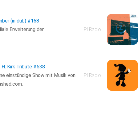
ber (in dub)
#168
iale Erweiterung der
Pi Radio
 H. Kirk Tribute
#538
eine einstündige Show mit Musik von
Pi Radio
washed.com.