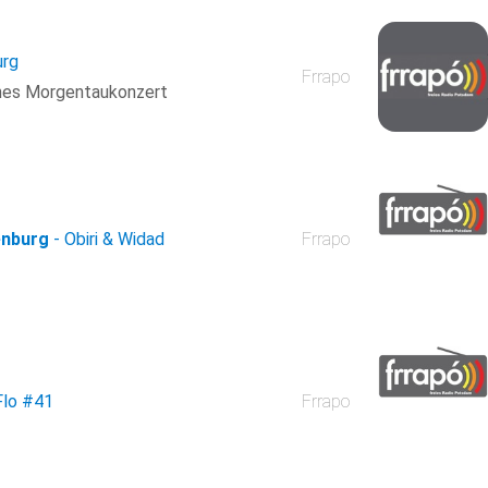
urg
Frrapo
ches Morgentaukonzert
enburg
- Obiri & Widad
Frrapo
Flo
#41
Frrapo