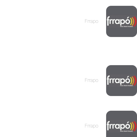
Frrapo
Frrapo
Frrapo