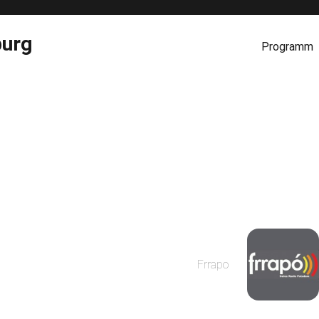
burg
Programm
Frrapo