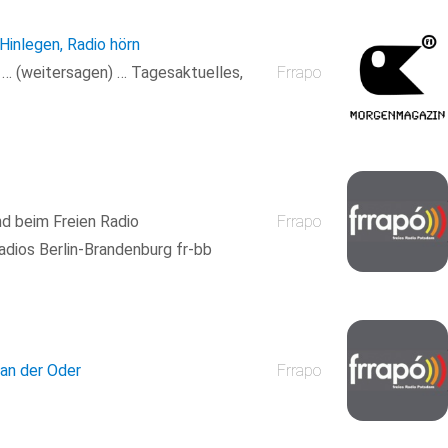
 Hinlegen, Radio hörn
n … (weitersagen) … Tagesaktuelles,
Frrapo
nd beim Freien Radio
Frrapo
adios Berlin-Brandenburg fr-bb
 an der Oder
Frrapo