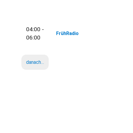
04:00 -
FrühRadio
06:00
danach…