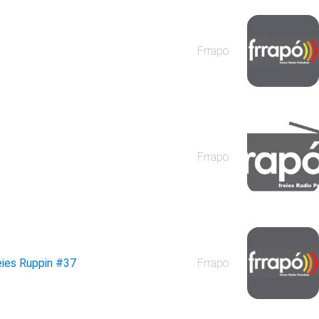
Frrapo
Frrapo
eies Ruppin
#37
Frrapo