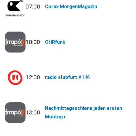
07:00
Corax MorgenMagazin
10:00
OHRfunk
12:00
radio słubfurt
#146
Nachmittagsschiene jeden ersten
13:00
Montag i