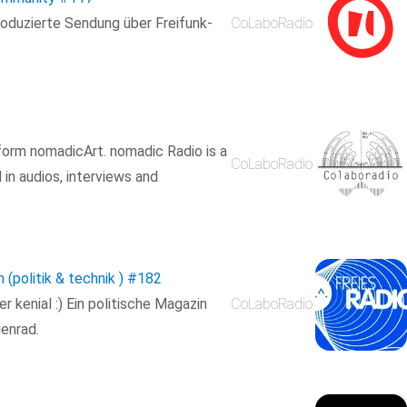
produzierte Sendung über Freifunk-
CoLaboRadio
tform nomadicArt. nomadic Radio is a
CoLaboRadio
in audios, interviews and
 (politik & technik )
#182
r kenial :) Ein politische Magazin
CoLaboRadio
enrad.