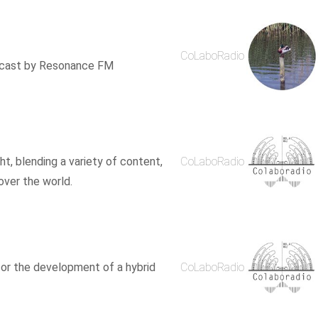
CoLaboRadio
adcast by Resonance FM
ght, blending a variety of content,
CoLaboRadio
over the world.
for the development of a hybrid
CoLaboRadio