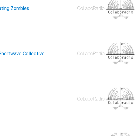
ating Zombies
CoLaboRadio
 Shortwave Collective
CoLaboRadio
CoLaboRadio