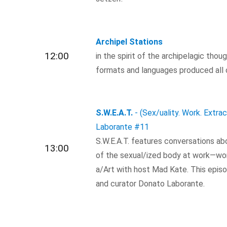
Archipel Stations
12:00
in the spirit of the archipelagic thou
formats and languages produced all 
S.W.E.A.T.
- (Sex/uality. Work. Extra
Laborante
#11
S.W.E.A.T. features conversations a
13:00
of the sexual/ized body at work—work
a/Art with host Mad Kate. This episod
and curator Donato Laborante.