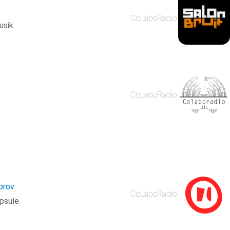
CoLaboRadio
sik.
CoLaboRadio
prov
CoLaboRadio
psule.