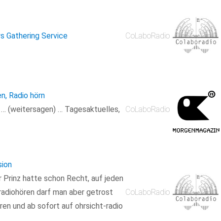
s Gathering Service
CoLaboRadio
en, Radio hörn
n … (weitersagen) … Tagesaktuelles,
CoLaboRadio
sion
r Prinz hatte schon Recht, auf jeden
radiohören darf man aber getrost
CoLaboRadio
en und ab sofort auf ohrsicht-radio