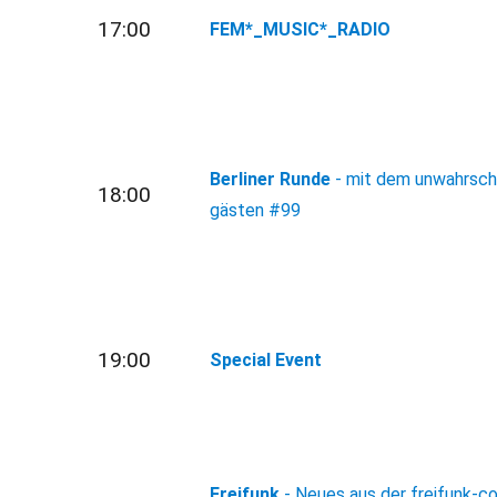
17:00
FEM*_MUSIC*_RADIO
Berliner Runde
- mit dem unwahrsche
18:00
gästen
#99
19:00
Special Event
Freifunk
- Neues aus der freifunk-