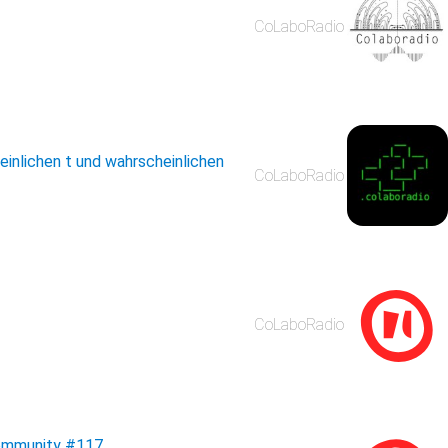
CoLaboRadio
inlichen t und wahrscheinlichen
CoLaboRadio
CoLaboRadio
community
#117