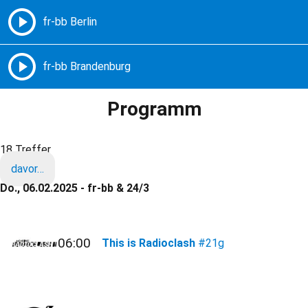
Freie Radios – Berlin Brandenburg
MENÜ
Programm
18 Treffer
davor…
Do., 06.02.2025 - fr-bb & 24/3
06:00
This is Radioclash
#21g