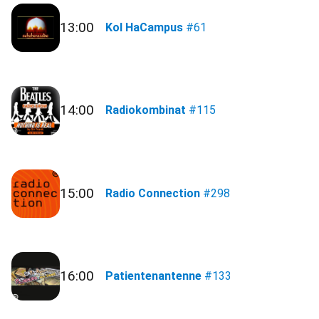
13:00
Kol HaCampus
#61
14:00
Radiokombinat
#115
15:00
Radio Connection
#298
16:00
Patientenantenne
#133