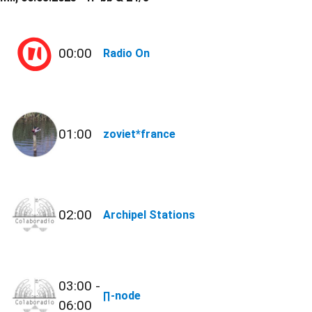
00:00
Radio On
01:00
zoviet*france
02:00
Archipel Stations
03:00 -
∏-node
06:00