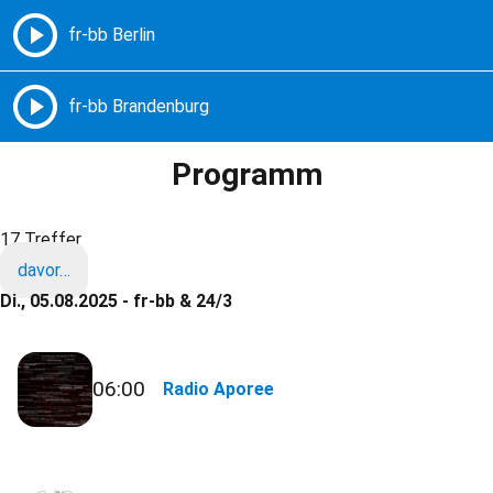
Freie Radios – Berlin Brandenburg
MENÜ
Programm
17 Treffer
davor…
Di., 05.08.2025 - fr-bb & 24/3
06:00
Radio Aporee