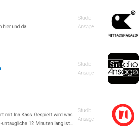
Studio
 hier und da.
Ansage
Studio
m
Ansage
Studio
rt mit Ina Kass. Gespielt wird was
Ansage
-untaugliche 12 Minuten lang ist...