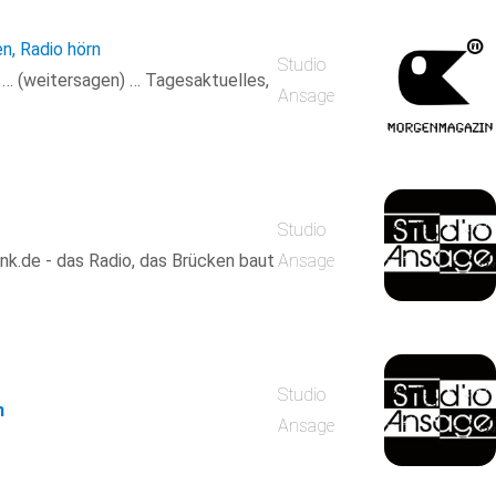
en, Radio hörn
Studio
n … (weitersagen) … Tagesaktuelles,
Ansage
Studio
k.de - das Radio, das Brücken baut
Ansage
Studio
m
Ansage