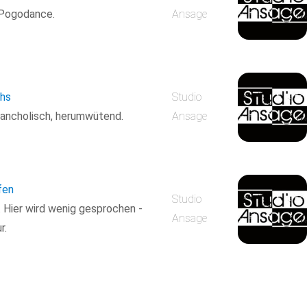
 Pogodance.
Ansage
chs
Studio
elancholisch, herumwütend.
Ansage
fen
Studio
 Hier wird wenig gesprochen -
Ansage
r.