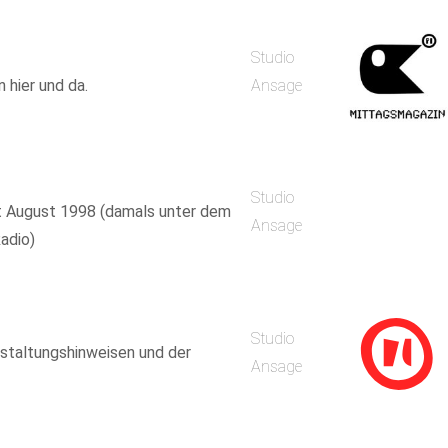
Studio
 hier und da.
Ansage
Studio
it August 1998 (damals unter dem
Ansage
adio)
Studio
staltungshinweisen und der
Ansage