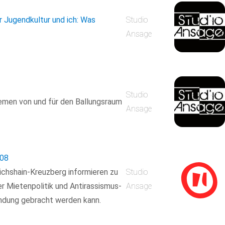
er Jugendkultur und ich: Was
Studio
Ansage
Studio
hemen von und für den Ballungsraum
Ansage
08
richshain-Kreuzberg informieren zu
Studio
r Mietenpolitik und Antirassismus-
Ansage
ndung gebracht werden kann.