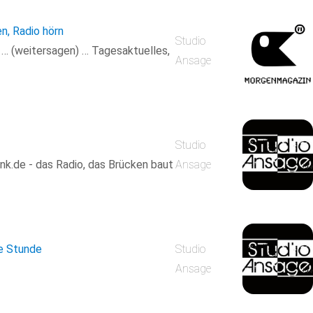
en, Radio hörn
Studio
n … (weitersagen) … Tagesaktuelles,
Ansage
Studio
k.de - das Radio, das Brücken baut
Ansage
he Stunde
Studio
Ansage