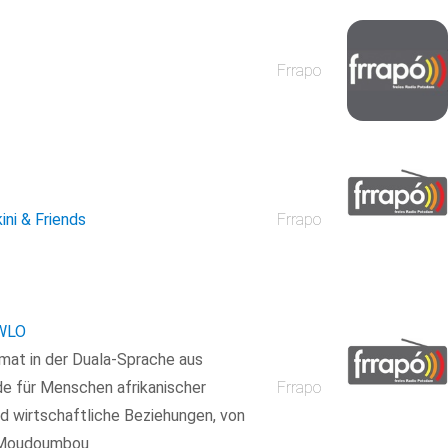
Frrapo
ini & Friends
Frrapo
AWLO
imat in der Duala-Sprache aus
e für Menschen afrikanischer
Frrapo
und wirtschaftliche Beziehungen, von
é Moudoumbou