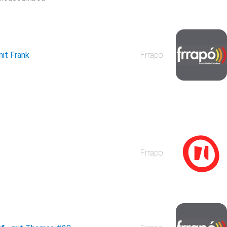
mit Frank
Frrapo
Frrapo