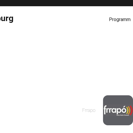
burg
Programm
Frrapo