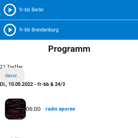
Freie Radios – Berlin Brandenburg
MENÜ
Programm
21 Treffer
davor…
Di., 10.05.2022 - fr-bb & 24/3
06:00
radio aporee