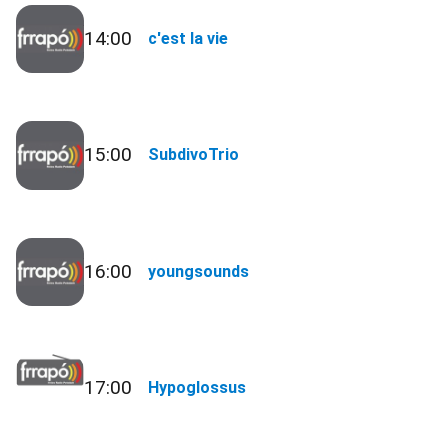
14:00
c'est la vie
15:00
SubdivoTrio
16:00
youngsounds
17:00
Hypoglossus