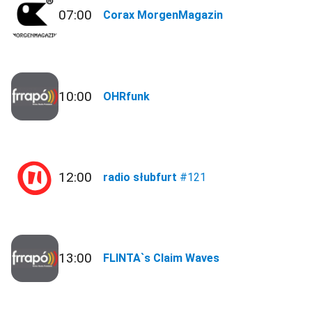
07:00
Corax MorgenMagazin
10:00
OHRfunk
12:00
radio słubfurt
#121
13:00
FLINTA`s Claim Waves