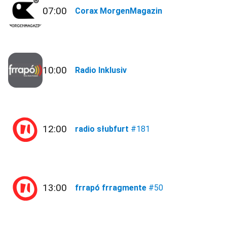
07:00
Corax MorgenMagazin
10:00
Radio Inklusiv
12:00
radio słubfurt
#181
13:00
frrapó frragmente
#50