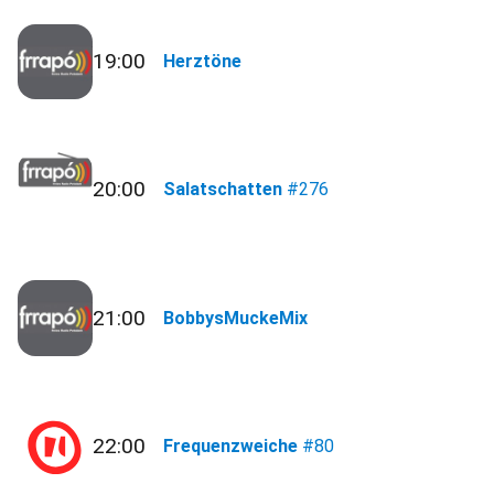
19:00
Herztöne
20:00
Salatschatten
#276
21:00
BobbysMuckeMix
22:00
Frequenzweiche
#80