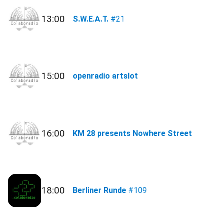
13:00
S.W.E.A.T.
#21
15:00
openradio artslot
16:00
KM 28 presents Nowhere Street
18:00
Berliner Runde
#109