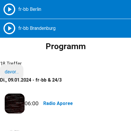
Freie Radios – Berlin Brandenburg
MENÜ
Programm
18 Treffer
davor…
Di., 09.01.2024 - fr-bb & 24/3
06:00
Radio Aporee