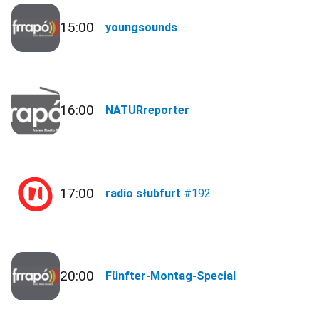
15:00
youngsounds
16:00
NATURreporter
17:00
radio słubfurt
#192
20:00
Fünfter-Montag-Special