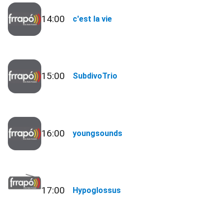
14:00
c'est la vie
15:00
SubdivoTrio
16:00
youngsounds
17:00
Hypoglossus