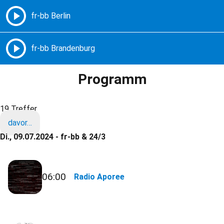
Freie Radios – Berlin Brandenburg
MENÜ
Programm
19 Treffer
davor…
Di., 09.07.2024 - fr-bb & 24/3
06:00
Radio Aporee