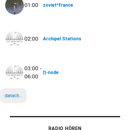
01:00
zoviet*france
02:00
Archipel Stations
03:00 -
∏-node
06:00
danach…
RADIO HÖREN