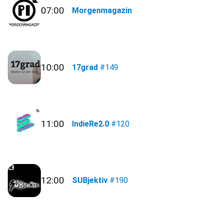
07:00
Morgenmagazin
10:00
17grad
#149
11:00
IndieRe2.0
#120
12:00
SUBjektiv
#190