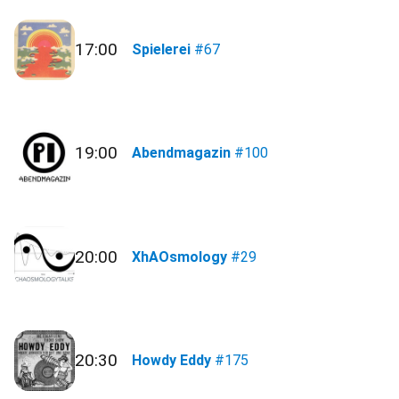
17:00
Spielerei
#67
19:00
Abendmagazin
#100
20:00
XhAOsmology
#29
20:30
Howdy Eddy
#175