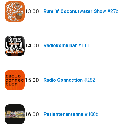
13:00
Rum 'n' Coconutwater Show
#27b
14:00
Radiokombinat
#111
15:00
Radio Connection
#282
16:00
Patientenantenne
#100b