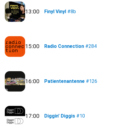
13:00
Finyl Vinyl
#8b
15:00
Radio Connection
#284
16:00
Patientenantenne
#126
17:00
Diggin’ Diggis
#10