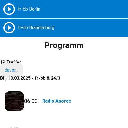
Freie Radios – Berlin Brandenburg
MENÜ
Programm
19 Treffer
davor…
Di., 18.03.2025 - fr-bb & 24/3
06:00
Radio Aporee