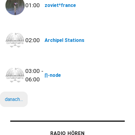
01:00
zoviet*france
02:00
Archipel Stations
03:00 -
∏-node
06:00
danach…
RADIO HÖREN