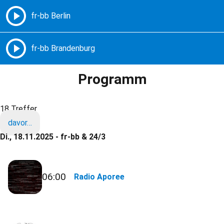
Freie Radios – Berlin Brandenburg
MENÜ
Programm
18 Treffer
davor…
Di., 18.11.2025 - fr-bb & 24/3
06:00
Radio Aporee