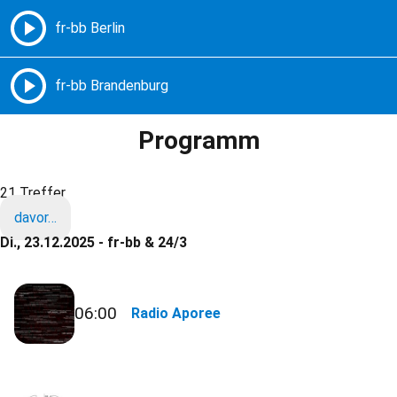
Freie Radios – Berlin Brandenburg
MENÜ
Programm
21 Treffer
davor…
Di., 23.12.2025 - fr-bb & 24/3
06:00
Radio Aporee