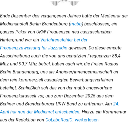
Ende Dezember des vergangenen Jahres hatte der Medienrat der
Medienanstalt Berlin Brandenburg (
mabb
) beschlossen, ein
ganzes Paket von UKW-Frequenzen neu auszuschreiben.
Hintergrund war ein
Verfahrensfehler bei der
Frequenzzuweisung für Jazzradio
gewesen. Da diese erneute
Ausschreibung auch die von uns genutzten Frequenzen 88,4
Mhz und 90,7 Mhz betraf, haben auch wir, die Freien Radios
Berlin Brandenburg, uns als Anbieter/innengemeinschaft an
dem rein kommerziell ausgelegten Bewerbungsverfahren
beteiligt. Schließlich sah das von der mabb angeworfene
Frequenzkarussell vor, uns zum Dezember 2025 aus dem
Berliner und Brandenburger UKW-Band zu entfernen. Am
24.
April hat nun der Medienrat entscheiden
. Hierzu ein Kommentar
aus der Redaktion von
CoLaboRadIO
:
„Unsexing FM“
weiterlesen