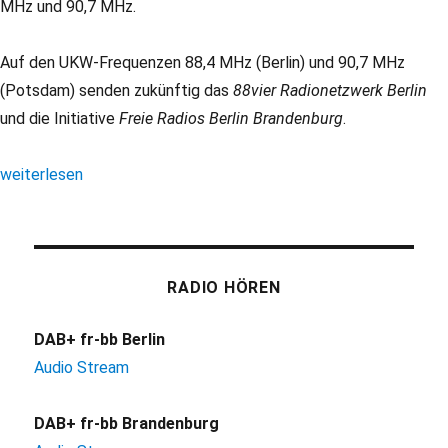
MHz und 90,7 MHz.
Auf den UKW-Frequenzen 88,4 MHz (Berlin) und 90,7 MHz
(Potsdam) senden zukünftig das
88vier Radionetzwerk Berlin
und die Initiative
Freie Radios Berlin Brandenburg
.
„MABB: Planungssicherheit für nichtkommerzielles Radio in Berl
weiterlesen
RADIO HÖREN
DAB+ fr-bb Berlin
Audio Stream
DAB+ fr-bb Brandenburg