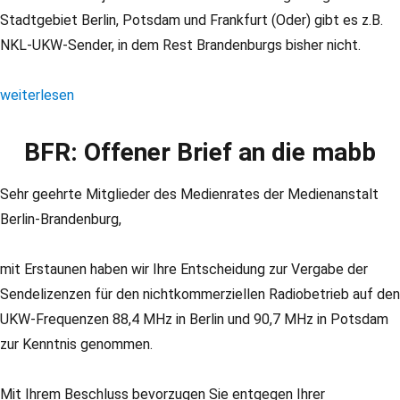
Stadtgebiet Berlin, Potsdam und Frankfurt (Oder) gibt es z.B.
NKL-UKW-Sender, in dem Rest Brandenburgs bisher nicht.
„FR-BB: Stellungnahme zur Audio-Strategie der mabb“
weiterlesen
BFR: Offener Brief an die mabb
Sehr geehrte Mitglieder des Medienrates der Medienanstalt
Berlin-Brandenburg,
mit Erstaunen haben wir Ihre Entscheidung zur Vergabe der
Sendelizenzen für den nichtkommerziellen Radiobetrieb auf den
UKW-Frequenzen 88,4 MHz in Berlin und 90,7 MHz in Potsdam
zur Kenntnis genommen.
Mit Ihrem Beschluss bevorzugen Sie entgegen Ihrer