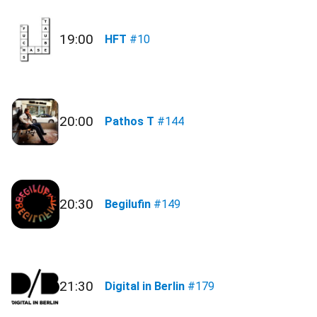
19:00
HFT
#10
20:00
Pathos T
#144
20:30
Begilufin
#149
21:30
Digital in Berlin
#179