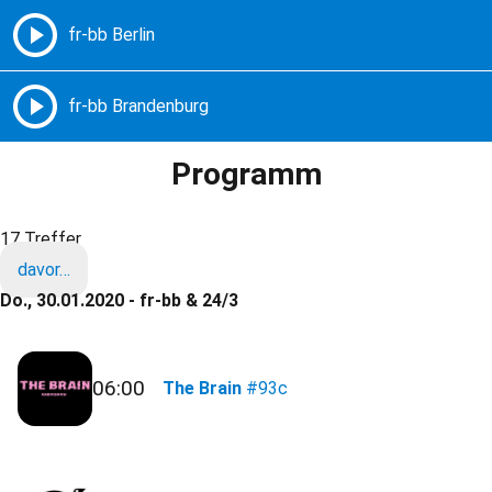
Freie Radios – Berlin Brandenburg
MENÜ
Programm
17 Treffer
davor…
Do., 30.01.2020 - fr-bb & 24/3
06:00
The Brain
#93c