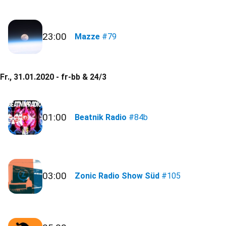
23:00
Mazze
#79
Fr., 31.01.2020 - fr-bb & 24/3
01:00
Beatnik Radio
#84b
03:00
Zonic Radio Show Süd
#105