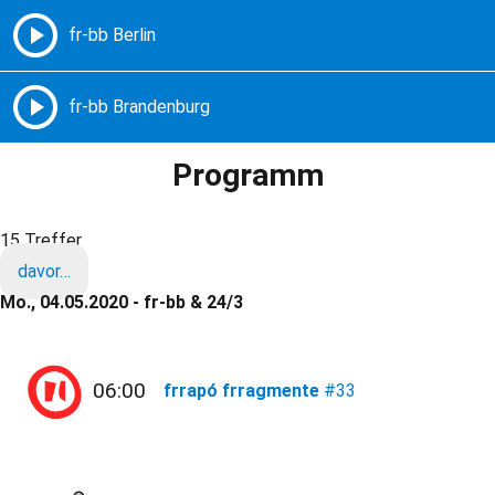
Freie Radios – Berlin Brandenburg
MENÜ
Programm
15 Treffer
davor…
Mo., 04.05.2020 - fr-bb & 24/3
06:00
frrapó frragmente
#33