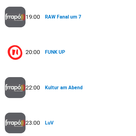
19:00
RAW Fanal um 7
20:00
FUNK UP
22:00
Kultur am Abend
23:00
LuV