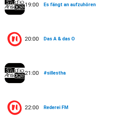
19:00
Es fängt an aufzuhören
20:00
Das A & das O
21:00
#sillestha
22:00
Rederei FM