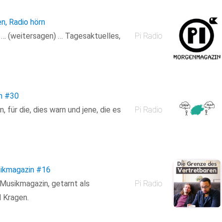
en, Radio hörn
n … (weitersagen) … Tagesaktuelles,
Pi Radio
n
#30
für die, dies warn und jene, die es
Pi Radio
ikmagazin
#16
 Musikmagazin, getarnt als
Pi Radio
 Kragen.