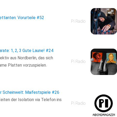
lettanten: Vorurteile
#52
Pi Radio
arate: 1, 2, 3 Gute Laune!
#24
ektiv aus Nordberlin, das sich
Pi Radio
same Platten vorzuspielen.
r Scheinwelt: Maifestspiele
#26
iten der Isolation via Telefon ins
Pi Radio