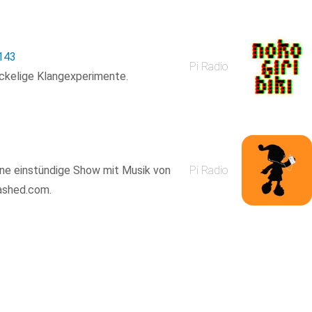
143
Pi Radio
ickelige Klangexperimente.
eine einstündige Show mit Musik von
Pi Radio
washed.com.