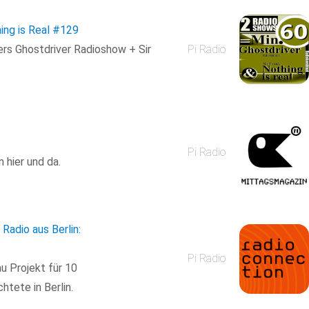
ing is Real
#129
s Ghostdriver Radioshow + Sir
Pi Radio
Pi Radio
 hier und da.
Radio aus Berlin:
Pi Radio
u Projekt für 10
tete in Berlin.