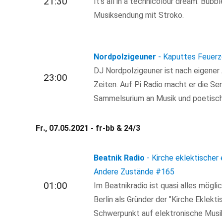
21:30
It’s all in a technicolour dream: Bub
Musiksendung mit Stroko.
Nordpolzigeuner
- Kaputtes Feuer
DJ Nordpolzigeuner ist nach eigener
23:00
Zeiten. Auf Pi Radio macht er die Se
Sammelsurium an Musik und poetisch
Fr., 07.05.2021 - fr-bb & 24/3
Beatnik Radio
- Kirche eklektischer 
Andere Zustände
#165
01:00
Im Beatnikradio ist quasi alles mögl
Berlin als Gründer der "Kirche Eklekti
Schwerpunkt auf elektronische Musik