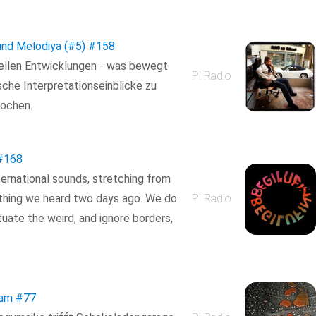
und Melodiya (#5)
#158
uellen Entwicklungen - was bewegt
Pi Radio
che Interpretationseinblicke zu
ochen.
#168
ternational sounds, stretching from
thing we heard two days ago. We do
Pi Radio
tuate the weird, and ignore borders,
eam
#77