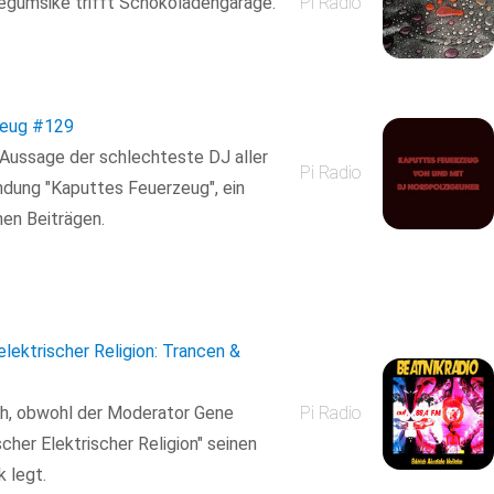
blegumsike trifft Schokoladengarage.
Pi Radio
zeug
#129
 Aussage der schlechteste DJ aller
Pi Radio
ndung "Kaputtes Feuerzeug", ein
en Beiträgen.
elektrischer Religion: Trancen &
ich, obwohl der Moderator Gene
Pi Radio
scher Elektrischer Religion" seinen
 legt.