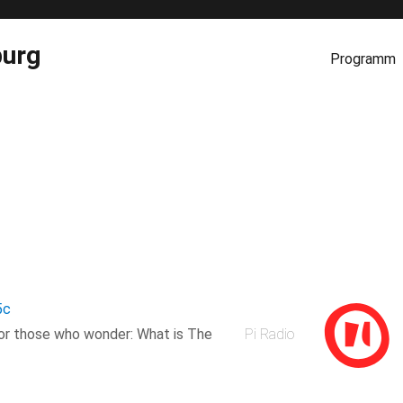
burg
Programm
5c
For those who wonder: What is The
Pi Radio