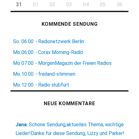
31
01
02
03
04
05
06
KOMMENDE SENDUNG
So.
06:00
-
Radionetzwerk Berlin
Mo.
06:00
-
Corax Morning-Radio
Mo.
07:00
-
MorgenMagazin der Freien Radios
Mo.
10:00
-
freiland-stimmen
Mo.
12:00
-
Radio słubfurt
NEUE KOMMENTARE
Jana
:
Schöne Sendung,aktuelles Thema, wichtige
Lieder!Danke für diese Sendung, Lizzy und Parker!