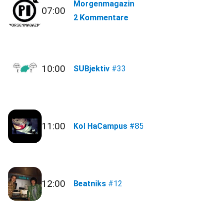
Morgenmagazin
07:00
2 Kommentare
10:00
SUBjektiv
#33
11:00
Kol HaCampus
#85
12:00
Beatniks
#12