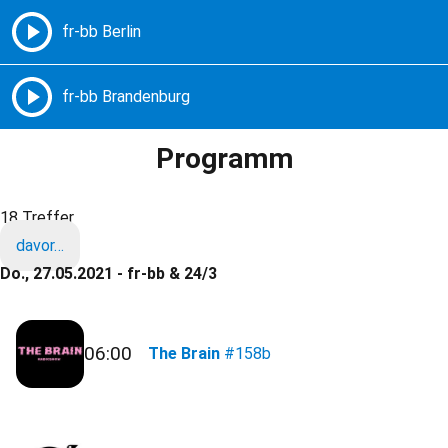
Freie Radios – Berlin Brandenburg
MENÜ
Programm
18 Treffer
davor…
Do., 27.05.2021 - fr-bb & 24/3
06:00
The Brain
#158b