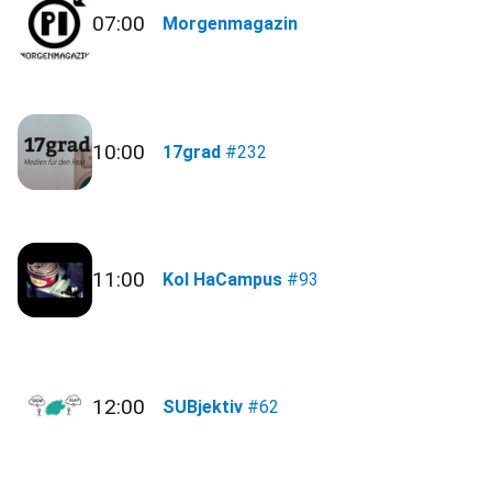
07:00
Morgenmagazin
10:00
17grad
#232
11:00
Kol HaCampus
#93
12:00
SUBjektiv
#62