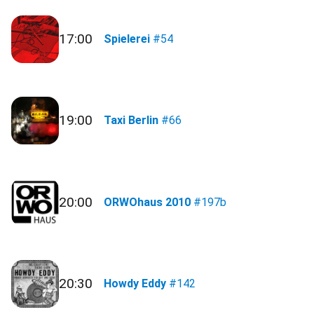
17:00
Spielerei
#54
19:00
Taxi Berlin
#66
20:00
ORWOhaus 2010
#197b
20:30
Howdy Eddy
#142