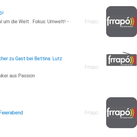
ó!
 um die Welt . Fokus: Umwelt! -
Frrapo
her zu Gast bei Bettina: Lutz
Frrapo
iker aus Passion
 Feierabend
Frrapo