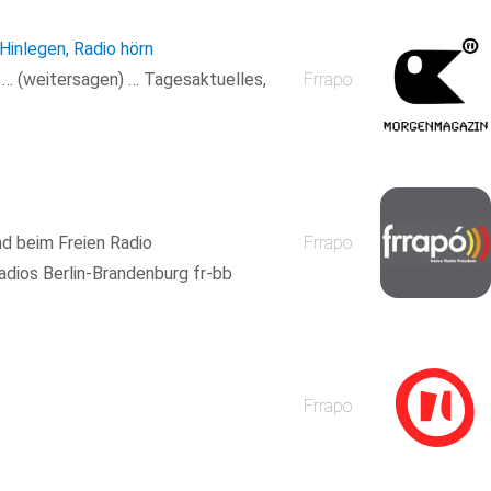
 Hinlegen, Radio hörn
n … (weitersagen) … Tagesaktuelles,
Frrapo
nd beim Freien Radio
Frrapo
adios Berlin-Brandenburg fr-bb
Frrapo