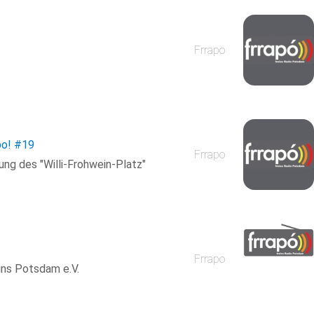
Frrapo
po!
#19
Frrapo
ng des "Willi-Frohwein-Platz"
Frrapo
ns Potsdam e.V.