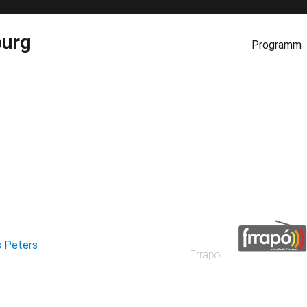
burg
Programm
s Peters
Frrapo