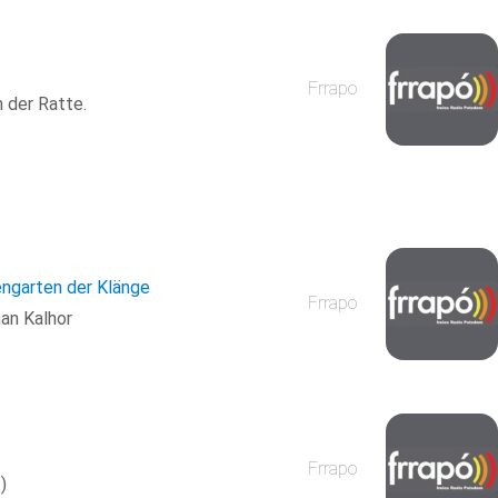
Frrapo
 der Ratte.
ngarten der Klänge
Frrapo
an Kalhor
Frrapo
)