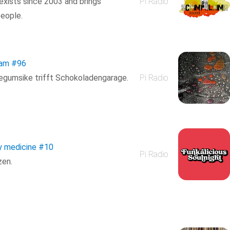
xists since 2003 and brings
Pi Radio
eople.
eam
#96
blegumsike trifft Schokoladengarage.
Pi Radio
my medicine
#10
Pi Radio
zen.