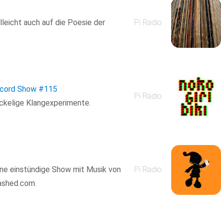
leicht auch auf die Poesie der
Pi Radio
ecord Show
#115
Pi Radio
ickelige Klangexperimente.
eine einstündige Show mit Musik von
Pi Radio
washed.com.