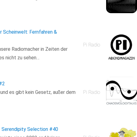
r Scheinwelt: Fernfahren &
Pi Radio
nsere Radiomacher in Zeiten der
 es nicht zu sehen…
#2
 und es gibt kein Gesetz, außer dem
Pi Radio
Serendipity Selection
#40