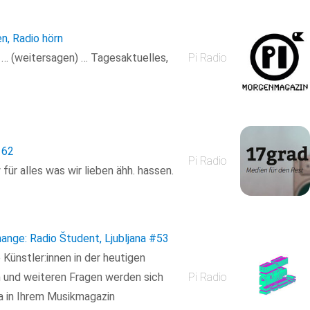
en, Radio hörn
n … (weitersagen) … Tagesaktuelles,
Pi Radio
162
Pi Radio
ür alles was wir lieben ähh. hassen.
ange: Radio Študent, Ljubljana
#53
Künstler:innen in der heutigen
n und weiteren Fragen werden sich
Pi Radio
a in Ihrem Musikmagazin