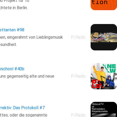
u Projekt für 10
tete in Berlin.
lettanten
#98
en, eingerahmt von Lieblingsmusik
Pi Radio
esundheit.
wschool
#40b
n uns gegenseitig alte und neue
Pi Radio
rektiv: Das Protokoll
#7
tes; oder die sogenannte
Pi Radio