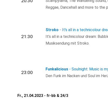
20:30
Scampylama, The Wandering Sound, e
Reggae, Dancehall and more to the p
Stroko
- It's all in a technicolour dr
21:30
It’s all in a technicolour dream: Bub
Musiksendung mit Stroko.
Funkalicious
- Soulnight: Music is 
23:00
Den Funk im Nacken und Soul im Her
Fr., 21.04.2023 - fr-bb & 24/3