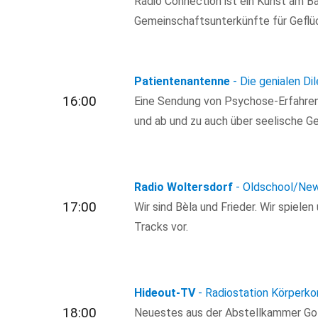
Radio Connection ist ein Kunst am Ba
Gemeinschaftsunterkünfte für Geflüch
Patientenantenne
- Die genialen Di
16:00
Eine Sendung von Psychose-Erfahren
und ab und zu auch über seelische G
Radio Woltersdorf
- Oldschool/Ne
17:00
Wir sind Bèla und Frieder. Wir spiele
Tracks vor.
Hideout-TV
- Radiostation Körperkor
18:00
Neuestes aus der Abstellkammer Got