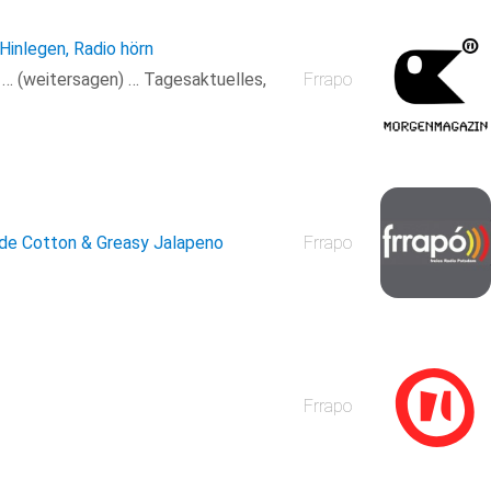
 Hinlegen, Radio hörn
n … (weitersagen) … Tagesaktuelles,
Frrapo
de Cotton & Greasy Jalapeno
Frrapo
Frrapo