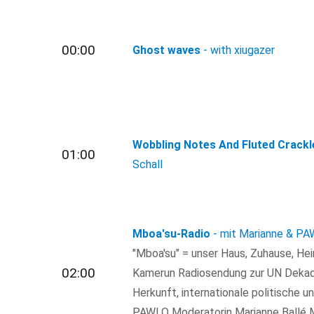
00:00
Ghost waves
- with xiugazer
Wobbling Notes And Fluted Crackl
01:00
Schall
Mboa'su-Radio
- mit Marianne & P
"Mboa'su" = unser Haus, Zuhause, He
02:00
Kamerun Radiosendung zur UN Dekad
Herkunft, internationale politische 
PAWLO Moderatorin Marianne Ball