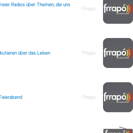
reier Radios über Themen, die uns
Frrapo
skutieren über das Leben
Frrapo
 Feierabend
Frrapo