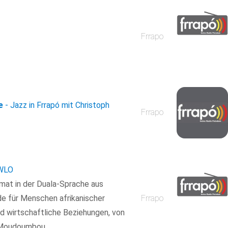
Frrapo
e
- Jazz in Frrapó mit Christoph
Frrapo
AWLO
imat in der Duala-Sprache aus
e für Menschen afrikanischer
Frrapo
und wirtschaftliche Beziehungen, von
é Moudoumbou