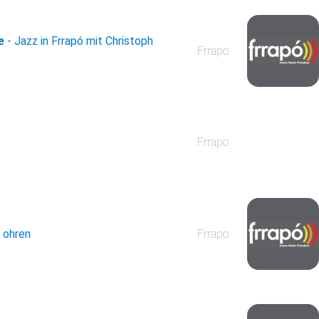
e
- Jazz in Frrapó mit Christoph
Frrapo
Frrapo
e ohren
Frrapo