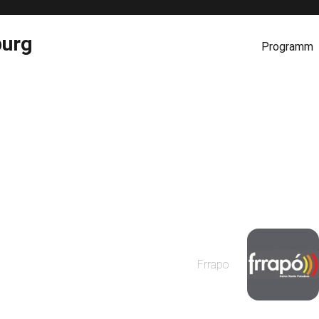
burg
Programm
Frrapo