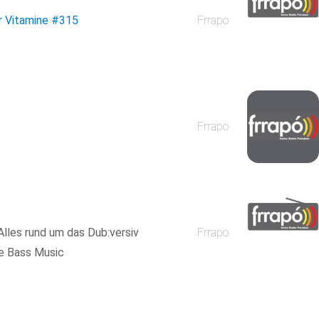
r Vitamine
#315
Frrapo
Frrapo
Alles rund um das Dub:versiv
Frrapo
e Bass Music