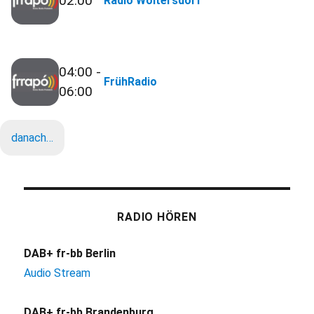
02:00
Radio Woltersdorf
04:00 -
FrühRadio
06:00
danach…
RADIO HÖREN
DAB+ fr-bb Berlin
Audio Stream
DAB+ fr-bb Brandenburg