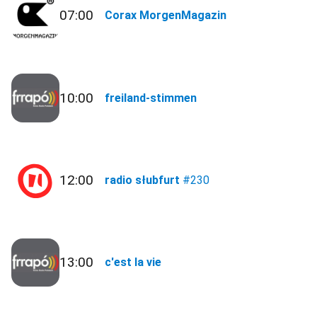
07:00
Corax MorgenMagazin
10:00
freiland-stimmen
12:00
radio słubfurt
#230
13:00
c'est la vie