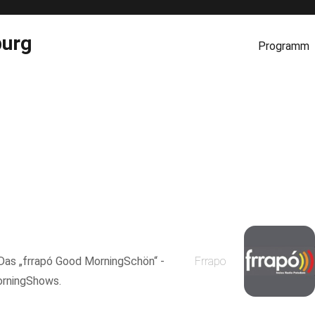
burg
Programm
 Das „frrapó Good MorningSchön“ -
Frrapo
MorningShows.