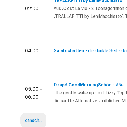
TRALLAFiTTi by LeniMacchiatto
02:00
Aus „C‘est La Vie - 2 Teenagerinnen d
„TRALLAFITTI by LeniMacchiatto“. T
04:00
Salatschatten
- die dunkle Seite de
frrapó GoodMorningSchön
-
#5e
05:00 -
..the gentle wake up - mit Lizzy Top
06:00
die sanfte Alternative zu üblichen 
danach…