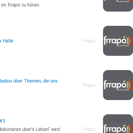
m frrapó zu hören.
x Halle
Frrapo
Radios über Themen, die uns
Frrapo
#3
iskutieren über‘s Leben“ wird
Frrapo