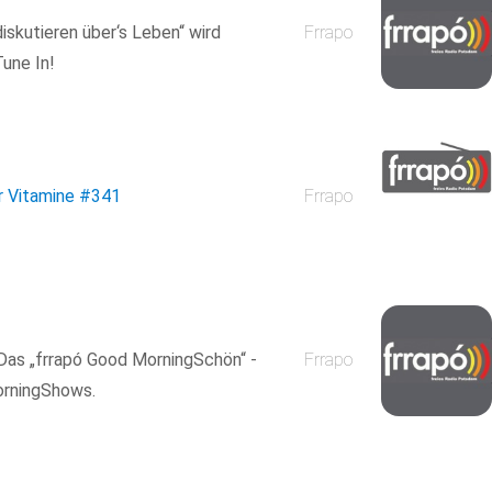
iskutieren über‘s Leben“ wird
Frrapo
une In!
r Vitamine
#341
Frrapo
 Das „frrapó Good MorningSchön“ -
Frrapo
MorningShows.