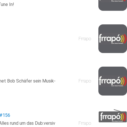
une In!
Frrapo
net Bob Schäfer sein Musik-
Frrapo
#156
Alles rund um das Dub:versiv
Frrapo