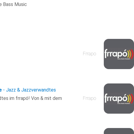
e Bass Music
Frrapo
e
- Jazz & Jazzverwandtes
tes im frrapó! Von & mit dem
Frrapo