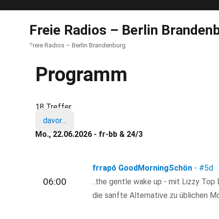
Freie Radios – Berlin Branden
Freie Radios – Berlin Brandenburg
Programm
18 Treffer
davor…
Mo., 22.06.2026 - fr-bb & 24/3
frrapó GoodMorningSchön
-
#5d
06:00
..the gentle wake up - mit Lizzy Top
die sanfte Alternative zu üblichen 