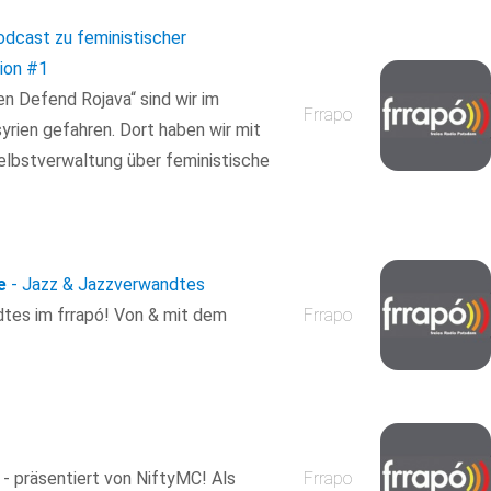
Podcast zu feministischer
ion
#1
 Defend Rojava“ sind wir im
Frrapo
rien gefahren. Dort haben wir mit
Selbstverwaltung über feministische
e
- Jazz & Jazzverwandtes
tes im frrapó! Von & mit dem
Frrapo
 - präsentiert von NiftyMC! Als
Frrapo