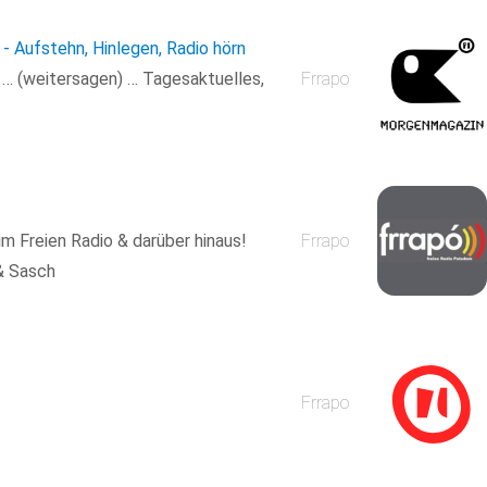
- Aufstehn, Hinlegen, Radio hörn
n … (weitersagen) … Tagesaktuelles,
Frrapo
m Freien Radio & darüber hinaus!
Frrapo
& Sasch
Frrapo