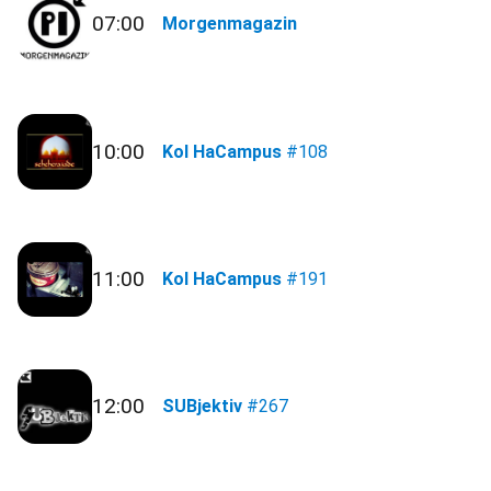
07:00
Morgenmagazin
10:00
Kol HaCampus
#108
11:00
Kol HaCampus
#191
12:00
SUBjektiv
#267