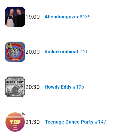
19:00
Abendmagazin
#139
20:00
Radiokombinat
#20
20:30
Howdy Eddy
#195
21:30
Teenage Dance Party
#147