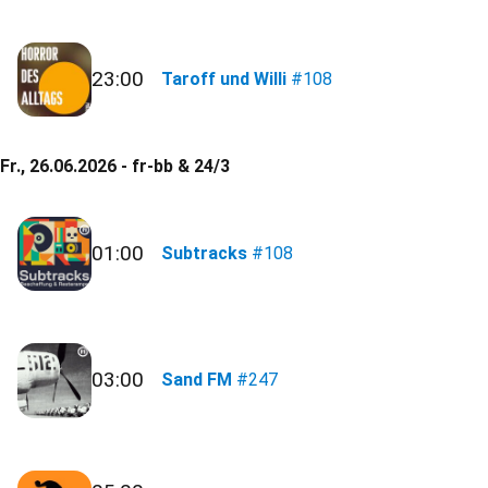
23:00
Taroff und Willi
#108
Fr., 26.06.2026 - fr-bb & 24/3
01:00
Subtracks
#108
03:00
Sand FM
#247