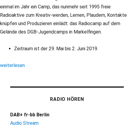
einmal im Jahr ein Camp, das nunmehr seit 1995 freie
Radioaktive zum Kreativ-werden, Lernen, Plaudern, Kontakte
knüpfen und Produzieren einlädt: das Radiocamp auf dem
Gelände des DGB-Jugendcamps in Markelfingen.
Zeitraum ist der 29. Mai bis 2. Juni 2019.
„AFF/BFR: Radiocamp 2019 in Markelfingen“
weiterlesen
RADIO HÖREN
DAB+ fr-bb Berlin
Audio Stream