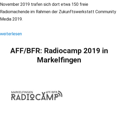
November 2019 trafen sich dort etwa 150 freie
Radiomachende im Rahmen der Zukunftswerkstatt Community
Media 2019.
„BFR: Zukunftswerkstatt Community Media 2019 in Rostock“
weiterlesen
AFF/BFR: Radiocamp 2019 in
Markelfingen