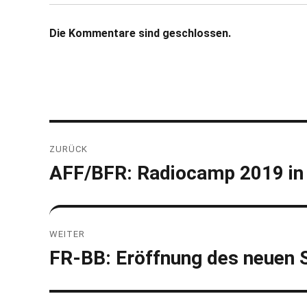
Die Kommentare sind geschlossen.
Beitragsnavigation
ZURÜCK
AFF/BFR: Radiocamp 2019 in
Vorheriger
Beitrag:
WEITER
FR-BB: Eröffnung des neuen S
Nächster
Beitrag: