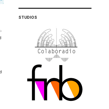
STUDIOS
-
d
-
d