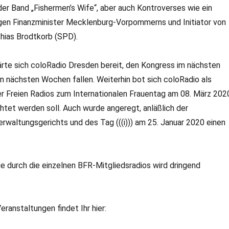
er Band „Fishermen’s Wife“, aber auch Kontroverses wie ein
en Finanzminister Mecklenburg-Vorpommerns und Initiator von
thias Brodtkorb (SPD).
ärte sich coloRadio Dresden bereit, den Kongress im nächsten
en nächsten Wochen fallen. Weiterhin bot sich coloRadio als
r Freien Radios zum Internationalen Frauentag am 08. März 202
htet werden soll. Auch wurde angeregt, anläßlich der
waltungsgerichts und des Tag (((i))) am 25. Januar 2020 einen
durch die einzelnen BFR-Mitgliedsradios wird dringend
anstaltungen findet Ihr hier: