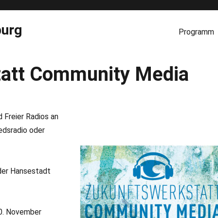
burg
Programm
tatt Community Media
 Freier Radios an
edsradio oder
 der Hansestadt
10. November