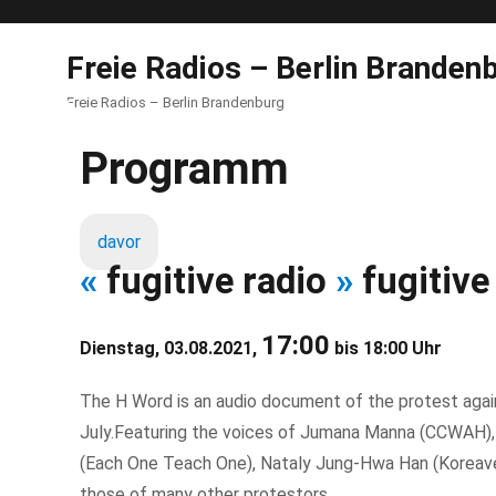
Freie Radios – Berlin Branden
Freie Radios – Berlin Brandenburg
Programm
davor
«
fugitive radio
»
fugitive
17:00
Dienstag, 03.08.2021,
bis 18:00 Uhr
The H Word is an audio document of the protest agai
July.Featuring the voices of Jumana Manna (CCWAH), 
(Each One Teach One), Nataly Jung-Hwa Han (Koreav
those of many other protestors.