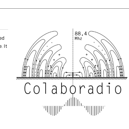
ted
. It